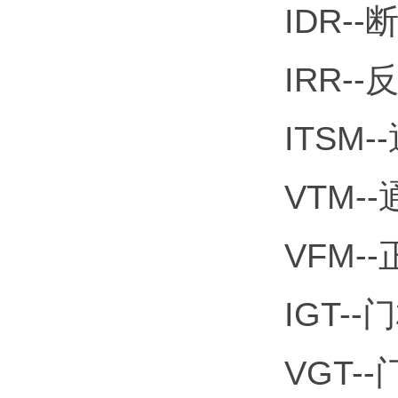
IDR-
IRR-
ITS
VTM-
VFM-
IGT-
VGT-