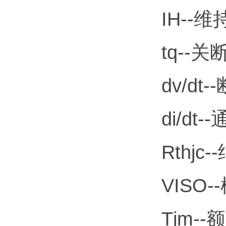
IH--
tq--
dv/d
di/d
Rthjc
VISO
Tjm-