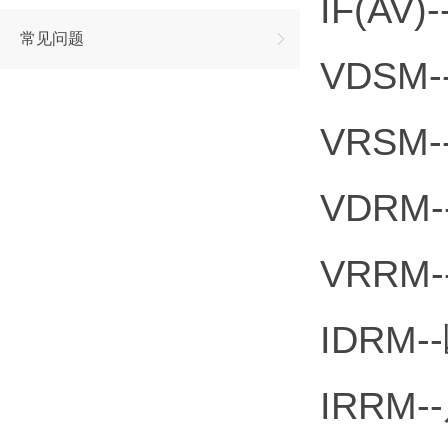
IF(A
常见问题
VDSM
VRSM
VDRM
VRRM
IDRM
IRRM