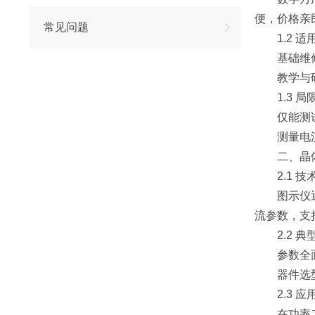
便，价格亲
常见问题
1.2 适
基础维修场
教学与研发
1.3 局
仅能测试
测量电流固
二、晶体
2.1 技
图示仪通过
流参数，支
2.2 典
参数全面评
器件选型验
2.3 应
在功率二极