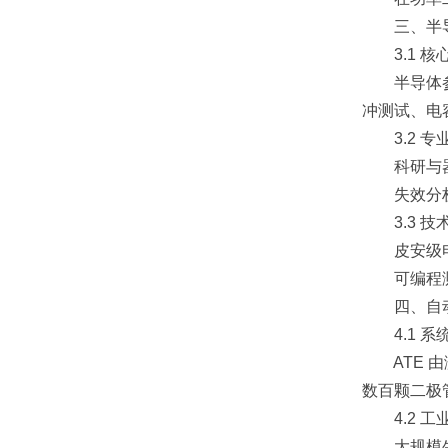
三、半导
3.1 核
半导体参数分析
冲测试、电容
3.2 专
科研与器件
失效分析：
3.3 技
皮安级电流
可编程测试
四、自动测
4.1 系
ATE 由
数百颗二极
4.2 工
大规模生产质