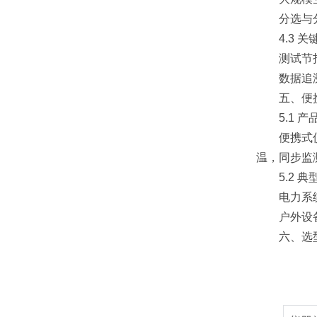
分选与分级
4.3 关
测试节拍：≤
数据追溯
五、便携
5.1 产
便携式仪器
温，同步监
5.2 典
电力系统巡
户外设备
六、选型