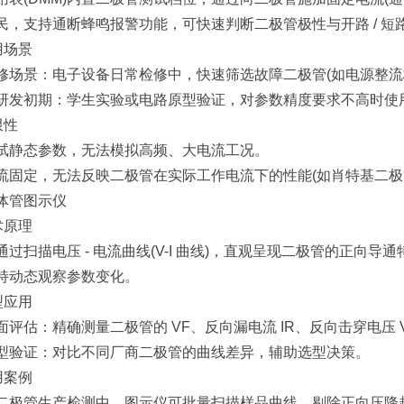
民，支持通断蜂鸣报警功能，可快速判断二极管极性与开路 / 短
用场景
景：电子设备日常检修中，快速筛选故障二极管(如电源整流
初期：学生实验或电路原型验证，对参数精度要求不高时使
限性
静态参数，无法模拟高频、大电流工况。
定，无法反映二极管在实际工作电流下的性能(如肖特基二极
管图示仪
术原理
扫描电压 - 电流曲线(V-I 曲线)，直观呈现二极管的正向
持动态观察参数变化。
型应用
估：精确测量二极管的 VF、反向漏电流 IR、反向击穿电压 
证：对比不同厂商二极管的曲线差异，辅助选型决策。
用案例
管生产检测中，图示仪可批量扫描样品曲线，剔除正向压降