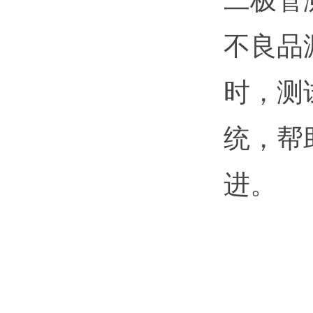
二极管
不良品
时，测
统，帮
进。