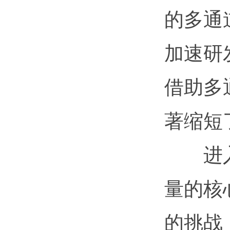
的多通
加速研
借助多
著缩短
进入生
量的核
的挑战