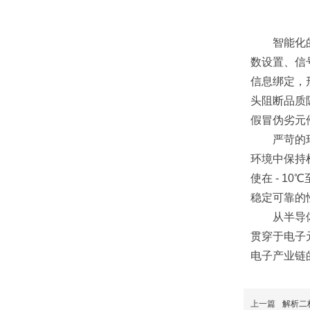
智能化的检
数设置、信
信息绑定，
头阻断品质
假冒伪劣元
严苛的环境
环境中保持
使在 - 1
稳定可靠的
从半导体晶
贯穿于电子
电子产业链
上一篇
解析二