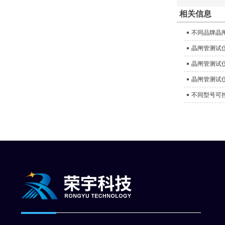
相关信息
不同品牌晶
晶闸管测试
晶闸管测试
晶闸管测试
不同型号可