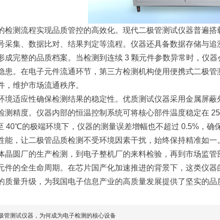
测流程实现品质管控的高效化。现代二极管测试仪器普遍搭载
号采集、数据比对、结果判定等流程。仪器还具备数据存储与追
形成完整的品质档案。当检测到连续 3 颗元件参数异常时，仪
隐患。在电子元件流通环节，第三方检测机构使用便携式二极管
件，维护市场流通秩序。
适应性确保检测结果的稳定性。优质测试仪器采用金属屏蔽外
检测精度。仪器内部的恒温控制系统可将核心部件温度稳定在 25
0℃至 40℃的极端环境下，仪器的测量误差增幅也不超过 0.5
性能，让二极管品质检测不受环境因素干扰，始终保持精准如一
圆厂的生产检测，到电子整机厂的来料检验，再到市场监管部
元件的全生命周期。在芯片国产化加速推进的背景下，这类仪器
的质量升级，为我国电子信息产业的高质量发展提供了坚实的品
极管测试仪器，为何成为电子检测的核心设备​