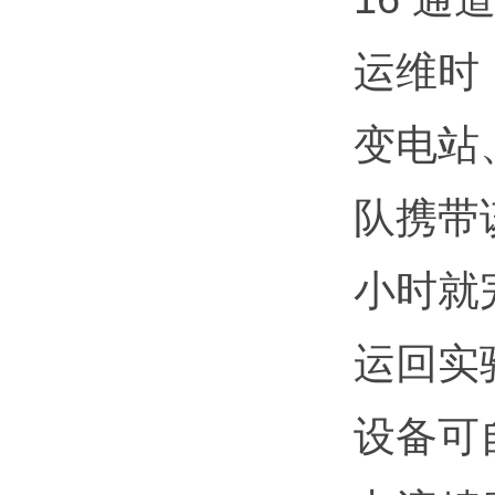
运维时，
变电站
队携带
小时就
运回实
设备可