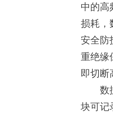
中的高
损耗，
安全防
重绝缘
即切断
数据融
块可记