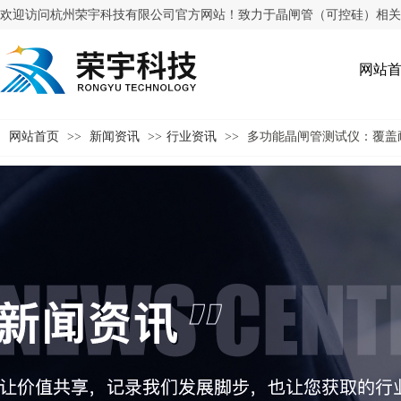
欢迎访问杭州荣宇科技有限公司官方网站！致力于晶闸管（可控硅）相关
网站
网站首页
>>
新闻资讯
>>
行业资讯
>>
多功能晶闸管测试仪：覆盖