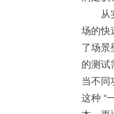
从实验
场的快
了场景
的测试
当不同
这种 