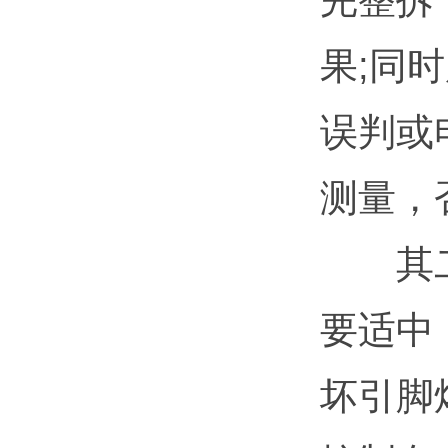
完整拆
果;同
误判或
测量，
其二，
要适中
坏引脚