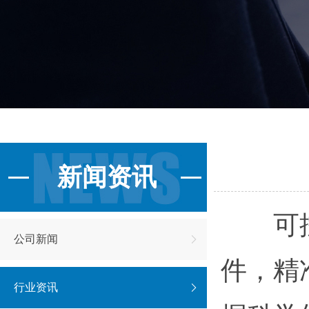
新闻资讯
可控硅
公司新闻
件，精
行业资讯