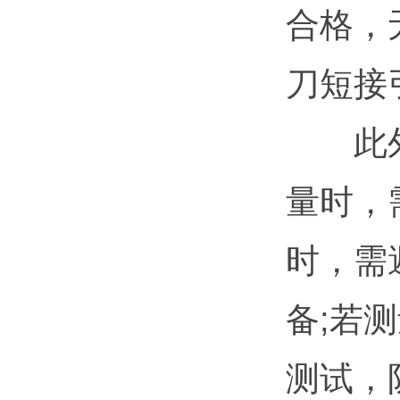
合格，
刀短接
此外，
量时，
时，需
备;若
测试，