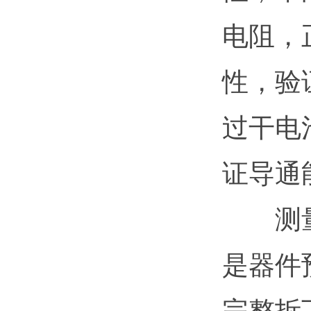
电阻，
性，验
过干电
证导通
测量过
是器件