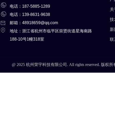
电话：187-5885-1289
关
电话：139-8631-9
638
技
邮箱：48918659@qq.com
新
地址：浙江省杭州市临平区崇贤街道星海南路
188-10号1幢318室
联
@ 2025 杭州荣宇科技有限公司. All rights reserved. 版