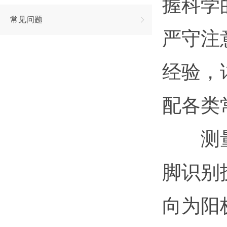
握科学
常见问题
严守注
经验，
配各类
测量核
脚识别
向为阳