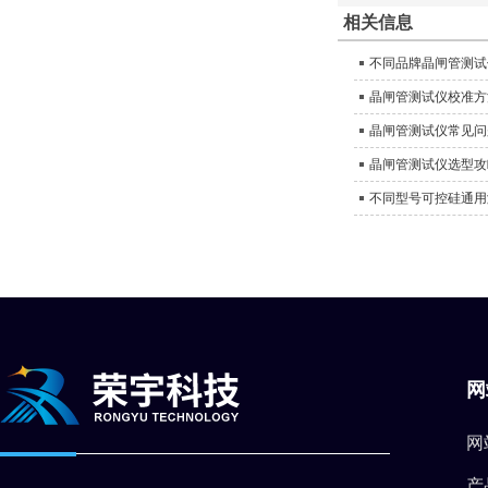
相关信息
不同品牌晶闸管测试
晶闸管测试仪校准方
晶闸管测试仪常见问
晶闸管测试仪选型攻
不同型号可控硅通用
网
网
产