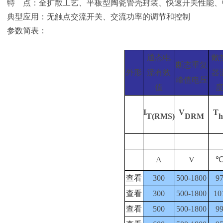
特 点：全扩散工艺、平板型陶瓷管壳封装、快速开关性能、
典型应用：无触点交流开关、交流功率的调节和控制
参数简表：
通态电
散
断态重复
外形
流有效
器
峰值电压
值
I
V
T
T(RMS)
DRM
h
A
V
查看
300
500-1800
9
查看
300
500-1800
10
查看
500
500-1800
9