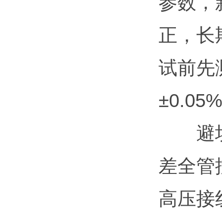
参数，
正，长
试前先
±0.
避坑核
差全管
高压接