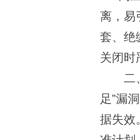
离，易
套、绝
关闭时
二、校
足”漏
据失效