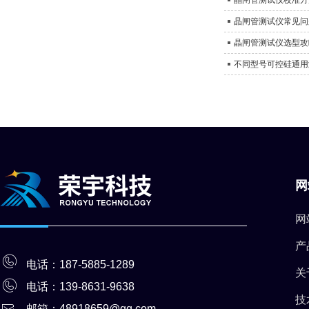
晶闸管测试仪校准方
晶闸管测试仪常见问
晶闸管测试仪选型攻
不同型号可控硅通用
网
网
产
电话：187-5885-1289
关
电话：139-8631-9
638
技
邮箱：48918659@qq.com