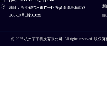
新
地址：浙江省杭州市临平区崇贤街道星海南路
188-10号1幢318室
联
@ 2025 杭州荣宇科技有限公司. All rights reserved. 版