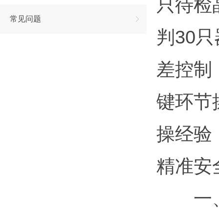
只待检
常见问题
判30
差控制
键环节操
操经验
精准安
一、接